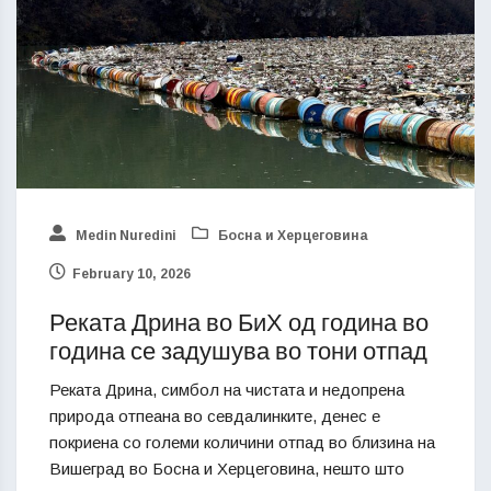
Medin Nuredini
Босна и Херцеговина
February 10, 2026
Реката Дрина во БиХ од година во
година се задушува во тони отпад
Реката Дрина, симбол на чистата и недопрена
природа отпеана во севдалинките, денес е
покриена со големи количини отпад во близина на
Вишеград во Босна и Херцеговина, нешто што