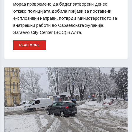
мораа привремено да бидат затворени денес
откако полицијата добила пријави за поставени
експлозивни направи, потврди Министерството за
внатрешни работи во Сараевската жупанија.
Saraevo City Center (SCC) и Алта,
READ MORE