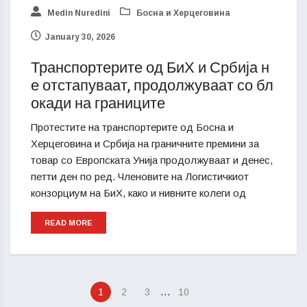
Medin Nuredini
Босна и Херцеговина
January 30, 2026
Транспортерите од БиХ и Србија н
е отстапуваат, продолжуваат со бл
окади на границите
Протестите на транспортерите од Босна и
Херцеговина и Србија на граничните премини за
товар со Европската Унија продолжуваат и денес,
петти ден по ред. Членовите на Логистичкиот
конзорциум на БиХ, како и нивните колеги од
READ MORE
…
1
2
3
10