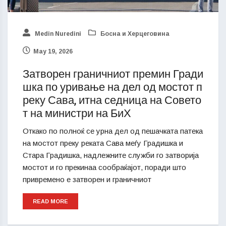
Medin Nuredini
Босна и Херцеговина
May 19, 2026
Затворен граничниот премин Гради
шка по уривање на дел од мостот п
реку Сава, итна седница на Совето
т на министри на БиХ
Откако по полноќ се урна дел од пешачката патека
на мостот преку реката Сава меѓу Градишка и
Стара Градишка, надлежните служби го затворија
мостот и го прекинаа сообраќајот, поради што
привремено е затворен и граничниот
READ MORE