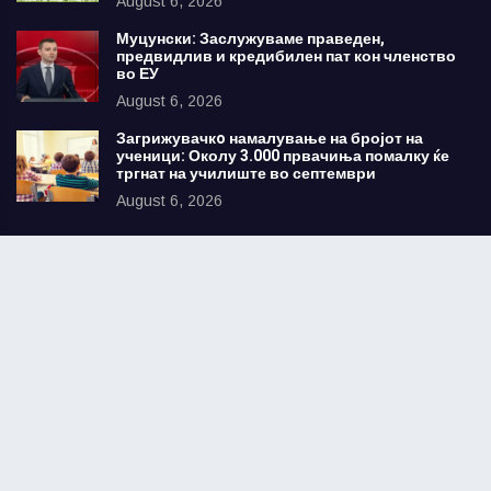
August 6, 2026
Муцунски: Заслужуваме праведен,
предвидлив и кредибилен пат кон членство
во ЕУ
August 6, 2026
Загрижувачкo намалување на бројот на
ученици: Околу 3.000 првачиња помалку ќе
тргнат на училиште во септември
August 6, 2026
Најчитани
Голем успех во семејството Али – тројцата
млади избрани за членови на
Фармацевтската комора на Северна
Македонија
August 16, 2022
Директорот на битолскиот затвор Драган
Крајовски учествуваше на Конференција на
Советот на Европа во Португалија