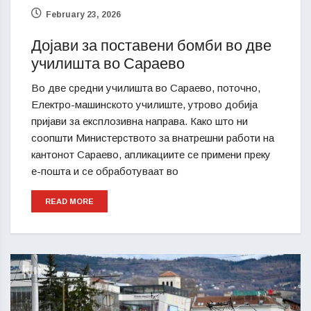
February 23, 2026
Дојави за поставени бомби во две
училишта во Сараево
Во две средни училишта во Сараево, поточно,
Електро-машинското училиште, утрово добија
пријави за експлозивна направа. Како што ни
соопшти Министерството за внатрешни работи на
кантонот Сараево, апликациите се примени преку
е-пошта и се обработуваат во
READ MORE