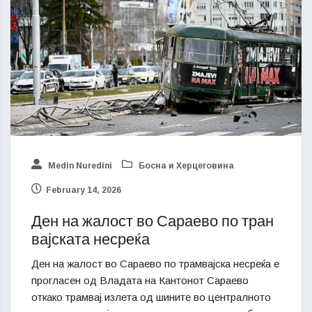
Medin Nuredini
Босна и Херцеговина
February 14, 2026
Ден на жалост во Сараево по тран
вајската несреќа
Ден на жалост во Сараево по трамвајска несреќа е
прогласен од Владата на Кантонот Сараево
откако трамвај излета од шините во централното