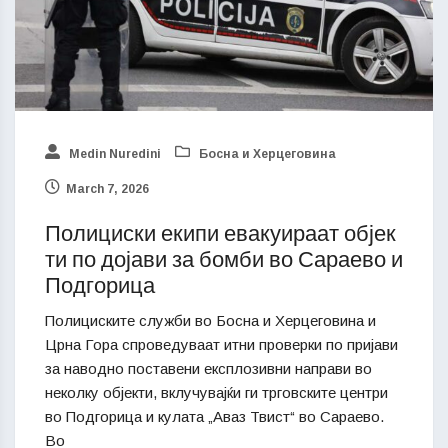
Medin Nuredini
Босна и Херцеговина
March 7, 2026
Полициски екипи евакуираат објек
ти по дојави за бомби во Сараево и
Подгорица
Полициските служби во Босна и Херцеговина и
Црна Гора спроведуваат итни проверки по пријави
за наводно поставени експлозивни направи во
неколку објекти, вклучувајќи ги трговските центри
во Подгорица и кулата „Аваз Твист“ во Сараево.
Во