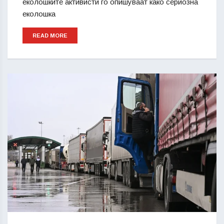
еколошките активисти го опишуваат како сериозна
еколошка
READ MORE