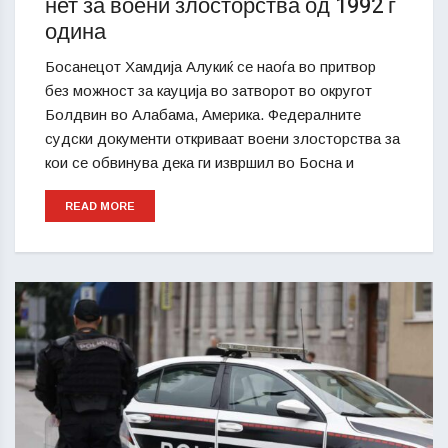
нет за воени злосторства од 1992 г
одина
Босанецот Хамдија Алукиќ се наоѓа во притвор
без можност за кауција во затворот во округот
Болдвин во Алабама, Америка. Федералните
судски документи откриваат воени злосторства за
кои се обвинува дека ги извршил во Босна и
READ MORE