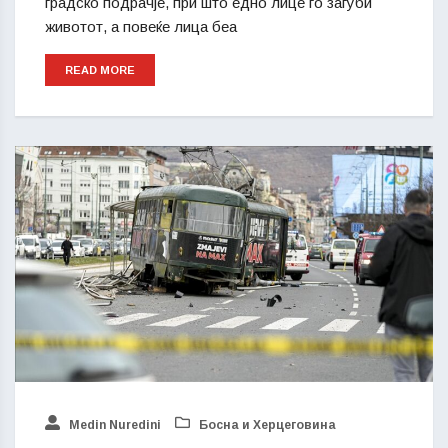
градско подрачје, при што едно лице го загуби
животот, а повеќе лица беа
READ MORE
Medin Nuredini
Босна и Херцеговина