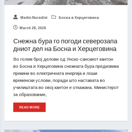
Medin Nuredini
Босна и Херцеговина
March 28, 2026
Снежна бура го погоди северозапа
дниот дел на Босна и Херцеговина
Во голем број делови од Унско-санскиот кантон
во Босна и Херцеговина снежната бура предизвика
прекини во електричната енергија и лоши
временски услови, поради што наставата во
училиштата во овој кантон е откажана. Министерот
за образование,
READ MORE