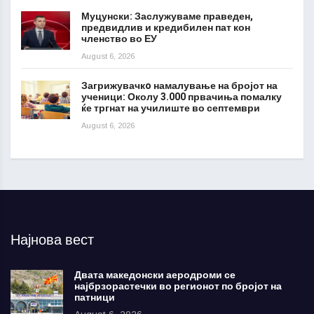
Муцунски: Заслужуваме праведен,
предвидлив и кредибилен пат кон
членство во ЕУ
August 6, 2026
Загрижувачкo намалување на бројот на
ученици: Околу 3.000 првачиња помалку
ќе тргнат на училиште во септември
August 6, 2026
Најнова вест
Двата македонски аеродроми се
најбрзорастечки во регионот по бројот на
патници