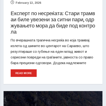
February 13, 2026
Експерт по несреќата: Стари трамв
аи биле увезени за ситни пари, одр
жувањето мора да биде под контро
ла
По вчерашната трагична несреќа во која трамвај
излета од шините во центарот на Сараево, што
резултираше со губење на еден млад живот и
сериозни повреди на граѓаните, јавноста со право
бара прецизни одговори. Додека надлежните
READ MORE