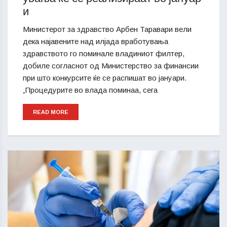
и
Министерот за здравство Арбен Таравари вели
дека најавените над илјада вработувања
здравството го поминале владиниот филтер,
добиле согласнот од Министерство за финансии
при што конкурсите ќе се распишат во јануари.
„Процедурите во влада поминаа, сега
READ MORE