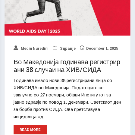
Medin Nuredini
Здравје
December 1, 2025
Во Македонија годинава регистрир
ани 38 случаи на ХИВ/СИДА
Годинава имало нови 38 регистрирани лица со
ХИВ/СИДА во Македонија. Податоците се
заклучно со 27 ноември, објави Институтот за
јавно здравје по повод 1. декември, Светскиот ден
за борба против СИДА. Ова претставува
инциденца од
READ MORE