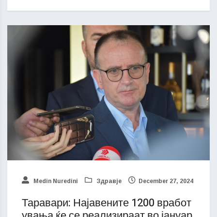
Medin Nuredini
Здравје
December 27, 2024
Таравари: Најавените 1200 вработ
увања ќе се реализираат во јануар