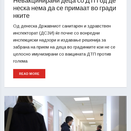
Невакцинирани деца со ДТП од де
неска нема да се примаат во гради
нките
Од денеска Државниот санитарен и здравствен
инспекторат (ДСЗИ) ќе почне со вонредни
инспекциски надзори и издавање решенија за
забрана на прием на деца во градинките кои не се
целосно имунизирани со вакцината ДТП против
голема
READ MORE