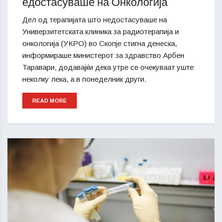
едостасуваше на Онкологија
Дел од терапијата што недостасуваше на
Универзитетската клиника за радиотерапија и
онкологија (УКРО) во Скопје стигна денеска,
информираше министерот за здравство Арбен
Таравари, додавајќи дека утре се очекуваат уште
неколку лека, а в понеделник други.
READ MORE