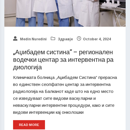
Medin Nuredini
Здравје
October 4, 2024
„Аџибадем систина“ – регионален
водечки центар за интервентна ра
диологија
Клиничката болница „Аџибадем Систина“ прерасна
во единствен сеопфатен центар за интервентна
радиологија на Балканот каде што на едно место
се изведуваат сите видови васкуларни и
неваскуларни интервентни процедури, како и сите
видови интервенции кај онколошки
READ MORE