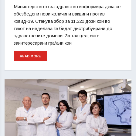
Министерството за здравство информира дека се
обезбедени нови количини вакцини против
ковид-19. Станува збор за 11.520 дози кои во
текот на неделава ќе бидат дистрибуирани до
здравствените домови. За таа цел, сите
заинтересирани граѓани кои
READ MORE