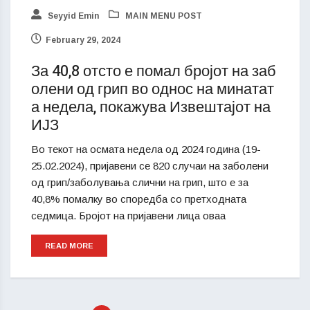
Seyyid Emin
MAIN MENU POST
February 29, 2024
За 40,8 отсто е помал бројот на заб
олени од грип во однос на минатат
а недела, покажува Извештајот на
ИЈЗ
Во текот на осмата недела од 2024 година (19-
25.02.2024), пријавени се 820 случаи на заболени
од грип/заболувања слични на грип, што е за
40,8% помалку во споредба со претходната
седмица. Бројот на пријавени лица оваа
READ MORE