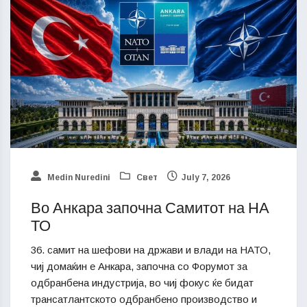
Medin Nuredini
Свет
July 7, 2026
Во Анкара започна Самитот на НА
ТО
36. самит на шефови на држави и влади на НАТО,
чиј домаќин е Анкара, започна со Форумот за
одбранбена индустрија, во чиј фокус ќе бидат
трансатлантското одбранбено производство и