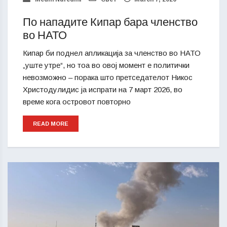
По нападите Кипар бара членство
во НАТО
Кипар би поднел апликација за членство во НАТО
„уште утре“, но тоа во овој момент е политички
невозможно – порака што претседателот Никос
Христодулидис ја испрати на 7 март 2026, во
време кога островот повторно
READ MORE