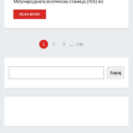
Меѓународната вселенска станица (ISS) во
READ MORE
…
1
2
3
146
Барај