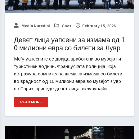
Medin Nuredini
Свет
February 15, 2026
Девет лица уапсени за измама од 1
0 милиони евра со билети за Лувр
Меѓу уапсените се двајца вработени во музејот и
туристички водичи. Француската полиција, која
истражува сомнителна шема за измама со билети
во вредност од 10 милиони евра во музејот Лувр
во Париз, приведе девет лица, вклучувајќи
READ MORE