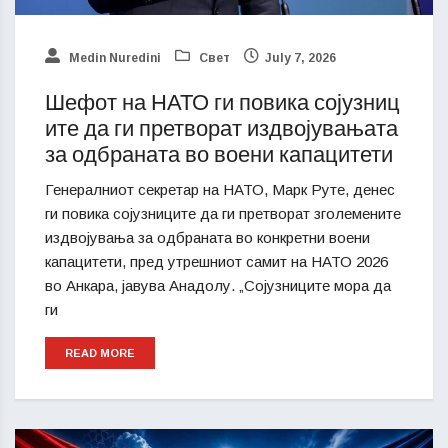
Medin Nuredini
Свет
July 7, 2026
Шефот на НАТО ги повика сојузниц
ите да ги претворат издвојувањата
за одбраната во воени капацитети
Генералниот секретар на НАТО, Марк Руте, денес
ги повика сојузниците да ги претворат зголемените
издвојувања за одбраната во конкретни воени
капацитети, пред утрешниот самит на НАТО 2026
во Анкара, јавува Анадолу. „Сојузниците мора да
ги
READ MORE