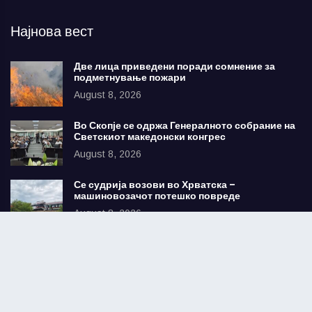
Најнова вест
Две лица приведени поради сомнение за
подметнување пожари
August 8, 2026
Во Скопје се одржа Генералното собрание на
Светскиот македонски конгрес
August 8, 2026
Се судрија возови во Хрватска –
машиновозачот потешко повреде
August 8, 2026
Најчитани
Голем успех во семејството Али – тројцата
млади избрани за членови на