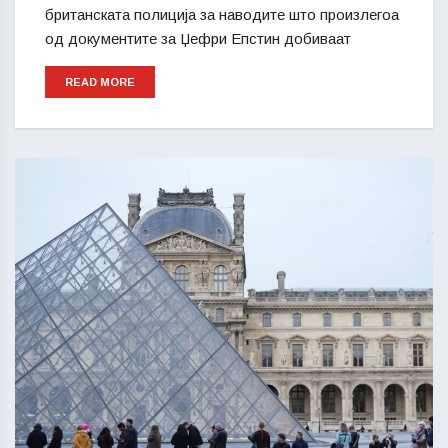
британската полиција за наводите што произлегоа
од документите за Џефри Епстин добиваат
READ MORE