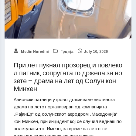
Medin Nuredini
Грција
July 10, 2026
При лет пукнал прозорец и повлеко
л патник, сопругата го држела за но
зете – драма на лет од Солун кон
Минхен
Авионски патници утрово доживеале вистинска
драма на летот организиран од компанијата
„РајанЕр“ од солунскиот аеродром „Македонија“
кон Минхен, при инцидент кој се случил веднаш по
полетувањето. Имено, за време на летот се
слушнал силен тресок, по што пукнал