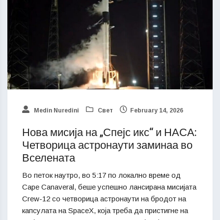
Medin Nuredini
Свет
February 14, 2026
Нова мисија на „Спејс икс“ и НАСА:
Четворица астронаути заминаа во
Вселената
Во петок наутро, во 5:17 по локално време од
Cape Canaveral, беше успешно лансирана мисијата
Crew-12 со четворица астронаути на бродот на
капсулата на SpaceX, која треба да пристигне на