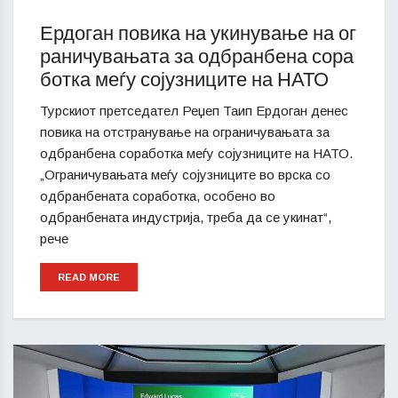
Ердоган повика на укинување на ог
раничувањата за одбранбена сора
ботка меѓу сојузниците на НАТО
Турскиот претседател Реџеп Таип Ердоган денес
повика на отстранување на ограничувањата за
одбранбена соработка меѓу сојузниците на НАТО.
„Ограничувањата меѓу сојузниците во врска со
одбранбената соработка, особено во
одбранбената индустрија, треба да се укинат“,
рече
READ MORE