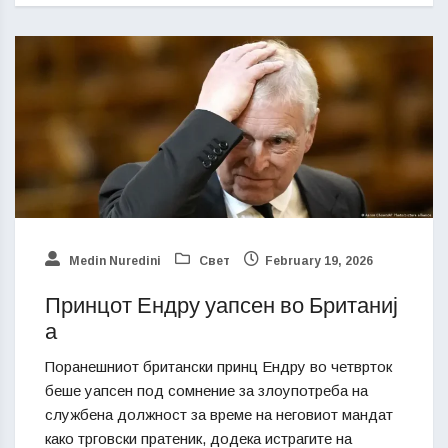
Medin Nuredini
Свет
February 19, 2026
Принцот Ендру уапсен во Британиј
а
Поранешниот британски принц Ендру во четврток
беше уапсен под сомнение за злоупотреба на
службена должност за време на неговиот мандат
како трговски пратеник, додека истрагите на