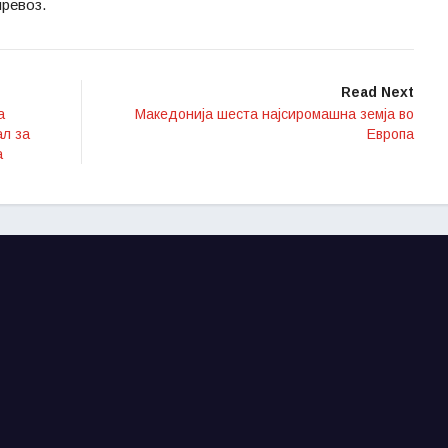
превоз.
Read Next
а
Македонија шеста најсиромашна земја во
л за
Европа
а