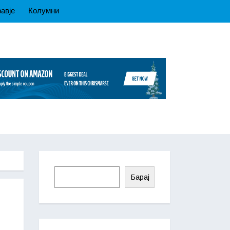
авје
Колумни
Барај