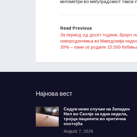
километри во меѓуградскиот такси-
Read Previous
За период од десет години, бројот н
новороденчиња во Македонија падна
30% – лани се родиле 15.500 бебињ
Најнова вест
Седум нови случаи на Западен
Нил во Скопје за една недела,
тројца пациенти во критична
состојба
August 7, 2026