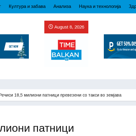
т
Култура и забава
Анализа
Наука и технологија
Здр
August 8, 2026
Речиси 18,5 милиони патници превезени со такси во земјава
илиони патници