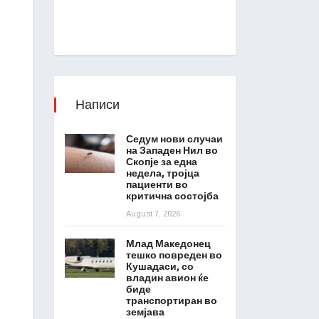
Написи
Седум нови случаи
на Западен Нил во
Скопје за една
недела, тројца
пациенти во
критична состојба
August 7, 2026
Млад Македонец
тешко повреден во
Кушадаси, со
владин авион ќе
биде
транспортиран во
земјава