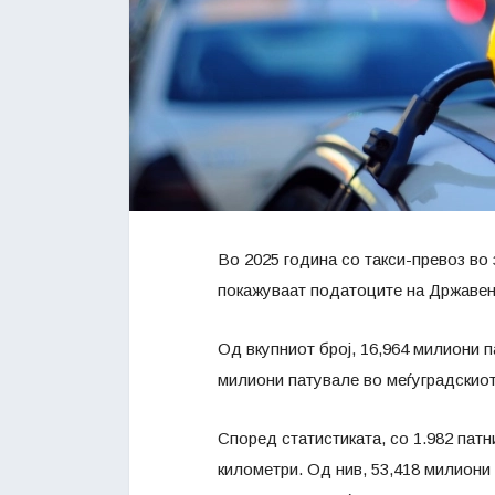
Во 2025 година со такси-превоз во 
покажуваат податоците на Државен 
Од вкупниот број, 16,964 милиони п
милиони патувале во меѓуградскиот
Според статистиката, со 1.982 пат
километри. Од нив, 53,418 милиони