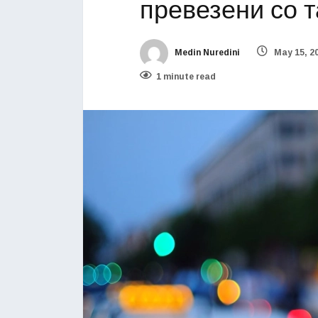
превезени со т
Medin Nuredini
May 15, 2
1 minute read