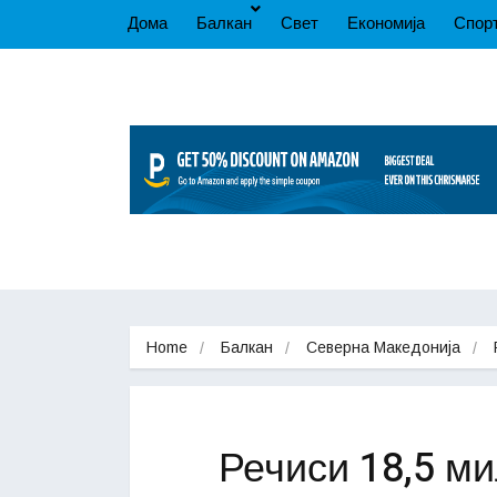
Дома
Балкан
Свет
Економија
Спор
Home
Балкан
Северна Македонија
Речиси 18,5 м