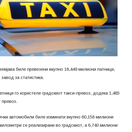
земјава биле превезени вкупно 18,449 милиони патници,
завод за статистика.
атници го користеле градскиот такси-превоз, додека 1,485
 превоз.
нички автомобили биле изминати вкупно 60,158 милиони
 километри се реализирани во градскиот, а 6,740 милиони