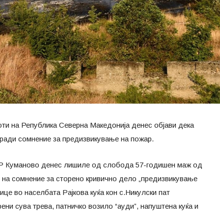
ти на Република Северна Македонија денес објави дека
ради сомнение за предизвикување на пожар.
ВР Куманово денес лишиле од слобода 57-годишен маж од
на сомнение за сторено кривично дело „предизвикување
це во населбата Рајкова куќа кон с.Никулски пат
ени сува трева, патничко возило “ауди”, напуштена куќа и