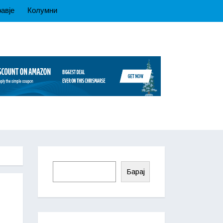
авје
Колумни
Барај