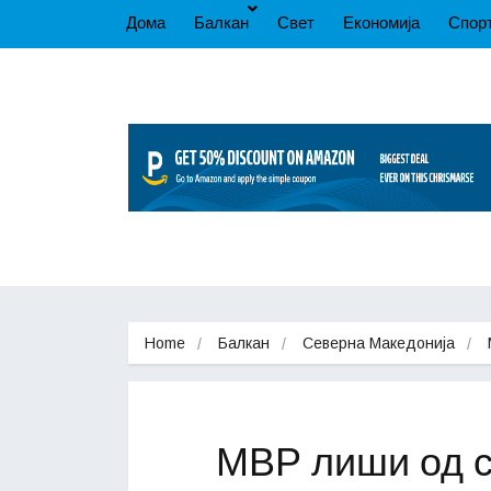
Дома
Балкан
Свет
Економија
Спор
Home
Балкан
Северна Македонија
МВР лиши од с