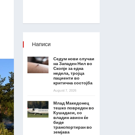
Написи
Седум нови случаи
на Западен Нил во
Скопје за една
недела, тројца
пациенти во
критична состојба
August 7, 2026
Млад Македонец
тешко повреден во
Кушадаси, со
владин авион ќе
биде
транспортиран во
земјава