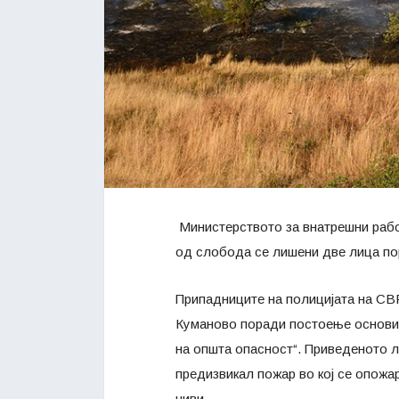
Министерството за внатрешни рабо
од слобода се лишени две лица по
Припадниците на полицијата на С
Куманово поради постоење основи 
на општа опасност“. Приведеното ли
предизвикал пожар во кој се опожар
ниви.