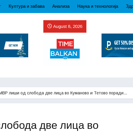
т
Култура и забава
Анализа
Наука и технологија
Здр
August 8, 2026
МВР лиши од слобода две лица во Куманово и Тетово поради…
лобода две лица во