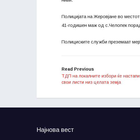
Полицијата на Жеровјане во местот
41-годишен маж од с.Челопек пора
Полициските служби преземаат мер
Read Previous
ТДП на локалните избори ќе настапи
свои листи низ целата земја
Најнова вест