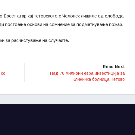
о Брест атар кај тетовското с.Челопек лишиле од слобода
ди постоење основи на сомнение за подметнување пожар.
ки за расчистување на случаите.
Read Next
 со
Над 70 милиони евра инвестиција за
Клиничка болница Тетово