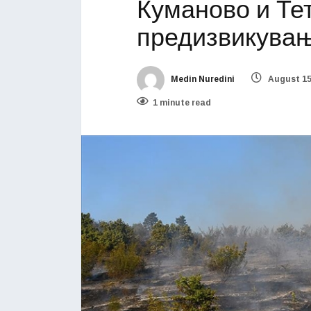
Куманово и Те
предизвикува
Medin Nuredini
August 15
1 minute read