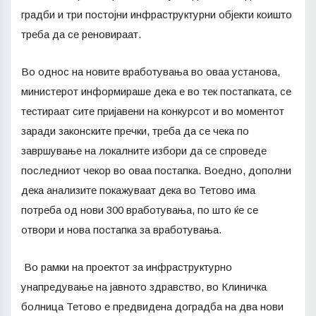
градби и три постојни инфраструктурни објекти коишто
треба да се реновираат.
Во однос на новите вработувања во оваа установа,
министерот информираше дека е во тек постапката, се
тестираат сите пријавени на конкурсот и во моментот
заради законските пречки, треба да се чека по
завршување на локалните избори да се спроведе
последниот чекор во оваа постапка. Воедно, дополни
дека анализите покажуваат дека во Тетово има
потреба од нови 300 вработувања, по што ќе се
отвори и нова постапка за вработувања.
Во рамки на проектот за инфраструктурно
унапредување на јавното здравство, во Клиничка
болница Тетово е предвидена доградба на два нови