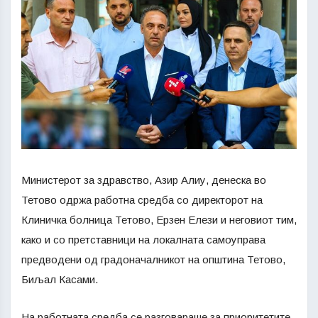
Министерот за здравство, Азир Алиу, денеска во
Тетово одржа работна средба со директорот на
Клиничка болница Тетово, Ерзен Елези и неговиот тим,
како и со претставници на локалната самоуправа
предводени од градоначалникот на општина Тетово,
Биљал Касами.
На работната средба се разговараше за приоритетите