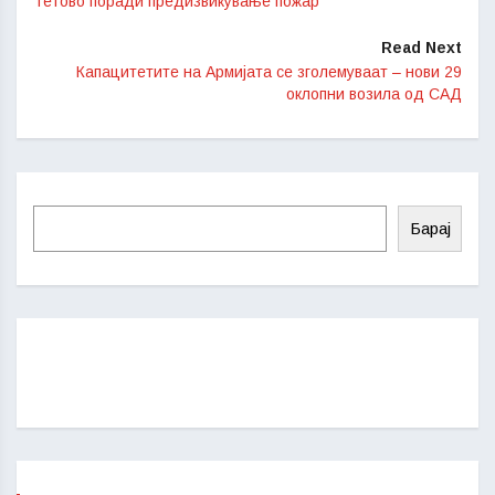
Тетово поради предизвикување пожар
Read Next
Капацитетите на Армијата се зголемуваат – нови 29
оклопни возила од САД
Барај