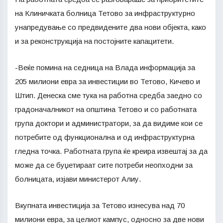
на Клиничката болница Тетово за инфраструктурно
унапредување со предвидените два нови објектa, како
и за реконструкција на постојните капацитети.
-Веќе помина на седница на Влада информација за
205 милиони евра за инвестиции во Тетово, Кичево и
Штип. Денеска сме тука на работна средба заедно со
градоначалникот на општина Тетово и со работната
група доктори и администратори, за да видиме кои се
потребите од функционална и од инфраструктурна
гледна точка. Работната група ќе креира извештај за да
може да се буџетираат сите потреби неопходни за
болницата, изјави министерот Алиу.
Вкупната инвестиција за Тетово изнесува над 70
милиони евра, за целиот кампус, односно за две нови