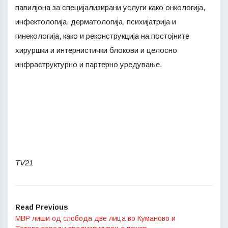
павилјона за специјализирани услуги како онкологија,
инфектологија, дерматологија, психијатрија и
гинекологија, како и реконструкција на постојните
хируршки и интернистички блокови и целосно
инфраструктурно и партерно уредување.
TV21
Read Previous
МВР лиши од слобода две лица во Куманово и