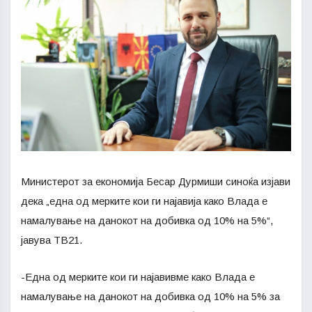
Министерот за економија Бесар Дурмиши синоќа изјави
дека „една од мерките кои ги најавија како Влада е
намалување на данокот на добивка од 10% на 5%“,
јавува ТВ21.
-Една од мерките кои ги најавивме како Влада е
намалување на данокот на добивка од 10% на 5% за