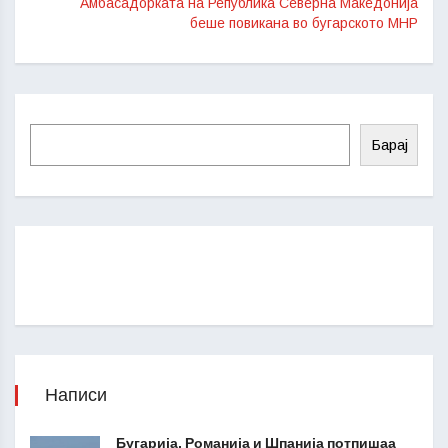
Амбасадорката на Република Северна Македонија
беше повикана во бугарското МНР
Барај
Написи
Бугарија, Романија и Шпанија потпишаа