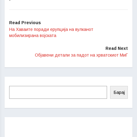
Read Previous
На Хаваите поради ерупција на вулканот
мобилизирана војската
Read Next
Објавени детали за падот на хрватскиот МиГ
Барај