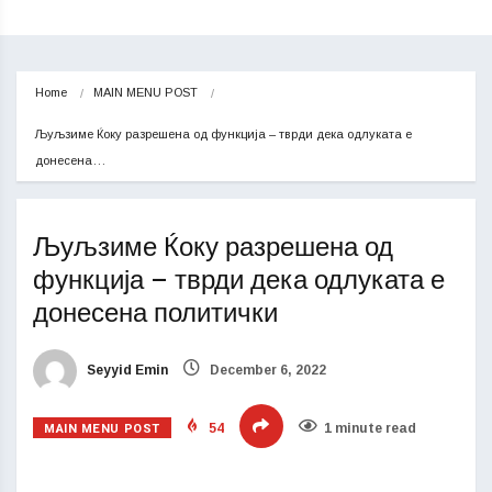
Home
MAIN MENU POST
Љуљзиме Ќоку разрешена од функција – тврди дека одлуката е 
донесена…
Љуљзиме Ќоку разрешена од
функција – тврди дека одлуката е
донесена политички
Seyyid Emin
December 6, 2022
MAIN MENU POST
54
1 minute read