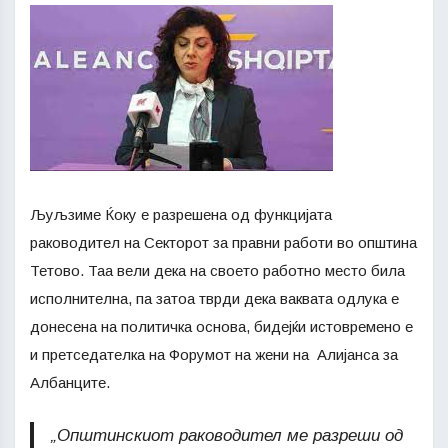
Љуљзиме Ќоку е разрешена од функцијата
раководител на Секторот за правни работи во општина
Тетово. Таа вели дека на своето работно место била
исполнителна, па затоа тврди дека ваквата одлука е
донесена на политичка основа, бидејќи истовремено е
и претседателка на Форумот на жени на Алијанса за
Албанците.
„Општинскиот раководител ме разреши од