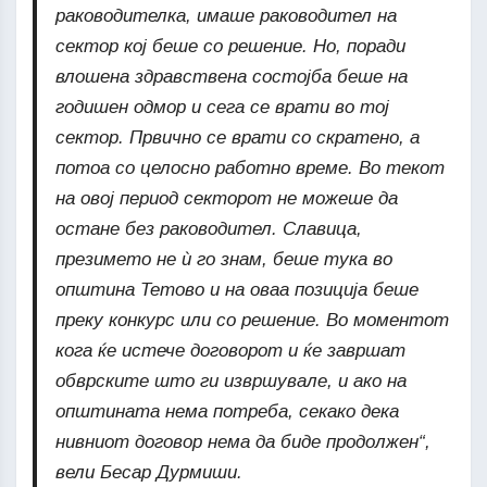
раководителка, имаше раководител на
сектор кој беше со решение. Но, поради
влошена здравствена состојба беше на
годишен одмор и сега се врати во тој
сектор. Првично се врати со скратено, а
потоа со целосно работно време. Во текот
на овој период секторот не можеше да
остане без раководител. Славица,
презимето не ѝ го знам, беше тука во
општина Тетово и на оваа позиција беше
преку конкурс или со решение. Во моментот
кога ќе истече договорот и ќе завршат
обврските што ги извршувале, и ако на
општината нема потреба, секако дека
нивниот договор нема да биде продолжен“,
вели Бесар Дурмиши.