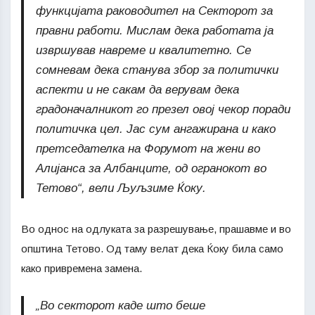
функцијата раководител на Секторот за
правни работи. Мислам дека работата ја
извршував навреме и квалитетно. Се
сомневам дека станува збор за политички
аспекти и не сакам да верувам дека
градоначалникот го презел овој чекор поради
политичка цел. Јас сум ангажирана и како
претседателка на Форумот на жени во
Алијанса за Албанците, од огранокот во
Тетово“, вели Љуљзиме Ќоку.
Во однос на одлуката за разрешување, прашавме и во
општина Тетово. Од таму велат дека Ќоку била само
како привремена замена.
„Во секторот каде што беше