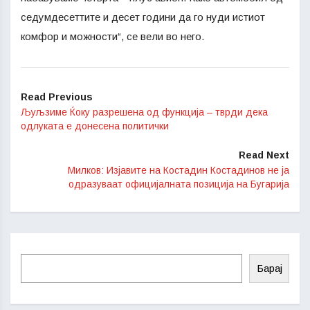
седумдесеттите и десет години да го нуди истиот
комфор и можности“, се вели во него.
Read Previous
Љуљзиме Ќоку разрешена од функција – тврди дека
одлуката е донесена политички
Read Next
Милков: Изјавите на Костадин Костадинов не ја
одразуваат официјалната позиција на Бугарија
Барај