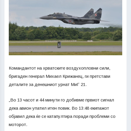
Командантот на хрватските воздухопловни сили,
бригаден генерал Михаел Крижанец, ги претстави
деталите за денешниот урнат МиГ 21.
„Во 13 часот и 44 минути го добивме првиот сигнал
дека авион упатил итен повик. Во 13:48 екипажот
објавил дека ќе се катапултира поради проблеми со
моторот.