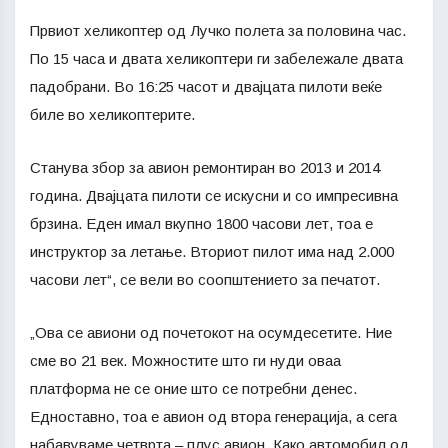
Првиот хеликоптер од Лучко полета за половина час.
По 15 часа и двата хеликоптери ги забележале двата
падобрани. Во 16:25 часот и двајцата пилоти веќе
биле во хеликоптерите.
Станува збор за авион ремонтиран во 2013 и 2014
година. Двајцата пилоти се искусни и со импресивна
брзина. Еден имал вкупно 1800 часови лет, тоа е
инструктор за летање. Вториот пилот има над 2.000
часови лет“, се вели во соопштението за печатот.
„Ова се авиони од почетокот на осумдесетите. Ние
сме во 21 век. Можностите што ги нуди оваа
платформа не се оние што се потребни денес.
Едноставно, тоа е авион од втора генерација, а сега
набавуваме четврта – плус авион. Како автомобил од