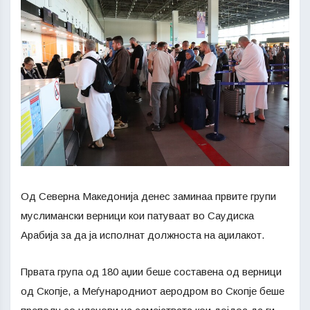
Од Северна Македонија денес заминаа првите групи
муслимански верници кои патуваат во Саудиска
Арабија за да ја исполнат должноста на аџилакот.
Првата група од 180 аџии беше составена од верници
од Скопје, а Меѓународниот аеродром во Скопје беше