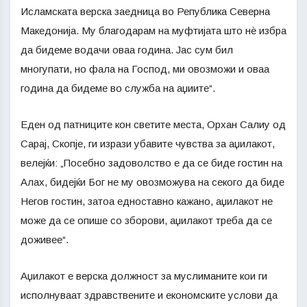
Исламската верска заедница во Република Северна
Македонија. Му благодарам на муфтијата што нѐ избра
да бидеме водачи оваа година. Јас сум бил
многупати, но фала на Господ, ми овозможи и оваа
година да бидеме во служба на аџиите“.
Еден од патниците кон светите места, Орхан Салиу од
Сарај, Скопје, ги изрази убавите чувства за аџилакот,
велејќи: „Посебно задоволство е да се биде гостин на
Алах, бидејќи Бог не му овозможува на секого да биде
Негов гостин, затоа едноставно кажано, аџилакот не
може да се опише со зборови, аџилакот треба да се
доживее“.
Аџилакот е верска должност за муслиманите кои ги
исполнуваат здравствените и економските услови да