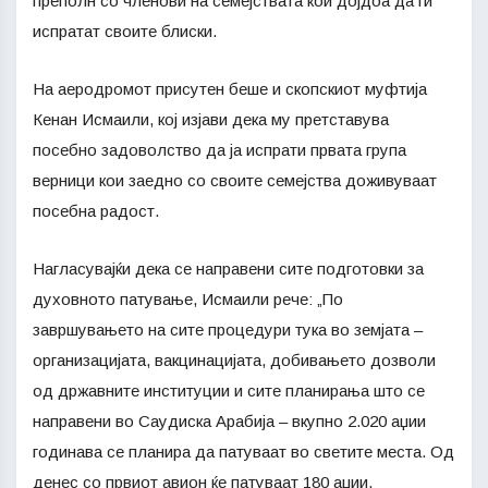
преполн со членови на семејствата кои дојдоа да ги
испратат своите блиски.
На аеродромот присутен беше и скопскиот муфтија
Кенан Исмаили, кој изјави дека му претставува
посебно задоволство да ја испрати првата група
верници кои заедно со своите семејства доживуваат
посебна радост.
Нагласувајќи дека се направени сите подготовки за
духовното патување, Исмаили рече: „По
завршувањето на сите процедури тука во земјата –
организацијата, вакцинацијата, добивањето дозволи
од државните институции и сите планирања што се
направени во Саудиска Арабија – вкупно 2.020 аџии
годинава се планира да патуваат во светите места. Од
денес со првиот авион ќе патуваат 180 аџии.