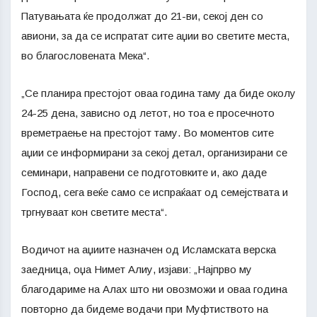
Патувањата ќе продолжат до 21-ви, секој ден со
авиони, за да се испратат сите аџии во светите места,
во благословената Мека“.
„Се планира престојот оваа година таму да биде околу
24-25 дена, зависно од летот, но тоа е просечното
времетраење на престојот таму. Во моментов сите
аџии се информирани за секој детал, организирани се
семинари, направени се подготовките и, ако даде
Господ, сега веќе само се испраќаат од семејствата и
тргнуваат кон светите места“.
Водичот на аџиите назначен од Исламската верска
заедница, оџа Нимет Алиу, изјави: „Најпрво му
благодариме на Алах што ни овозможи и оваа година
повторно да бидеме водачи при Муфтиството на