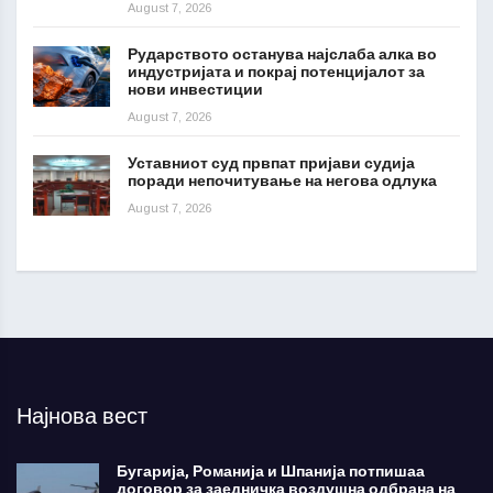
August 7, 2026
Рударството останува најслаба алка во
индустријата и покрај потенцијалот за
нови инвестиции
August 7, 2026
Уставниот суд првпат пријави судија
поради непочитување на негова одлука
August 7, 2026
Најнова вест
Бугарија, Романија и Шпанија потпишаа
договор за заедничка воздушна одбрана на