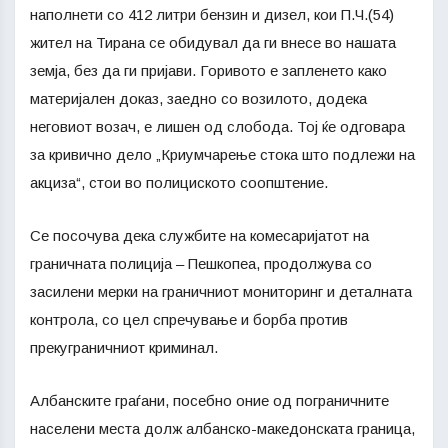
наполнети со 412 литри бензин и дизел, кои П.Ч.(54)
жител на Тирана се обидувал да ги внесе во нашата
земја, без да ги пријави. Горивото е запленето како
материјален доказ, заедно со возилото, додека
неговиот возач, е лишен од слобода. Тој ќе одговара
за кривично дело „Криумчарење стока што подлежи на
акциза“, стои во полициското соопштение.
Се посочува дека службите на комесаријатот на
граничната полиција – Пешкопеа, продолжува со
засилени мерки на граничниот мониторинг и деталната
контрола, со цел спречување и борба против
прекуграничниот криминал.
Албанските граѓани, посебно оние од пограничните
населени места долж албанско-македонската граница,