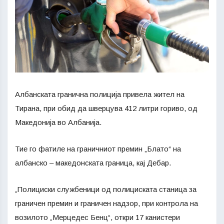
Албанската гранична полиција привела жител на
Тирана, при обид да шверцува 412 литри гориво, од
Македонија во Албанија.
Тие го фатиле на граничниот премин „Блато“ на
албанско – македонската граница, кај Дебар.
„Полициски службеници од полициската станица за
граничен премин и граничен надзор, при контрола на
возилото „Мерцедес Бенц“, откри 17 канистери