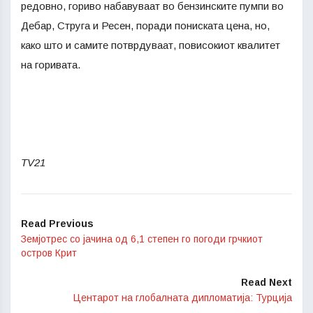
редовно, гориво набавуваат во бензинските пумпи во
Дебар, Струга и Ресен, поради пониската цена, но,
како што и самите потврдуваат, повисокиот квалитет
на горивата.
TV21
Read Previous
Земјотрес со јачина од 6,1 степен го погоди грчкиот
остров Крит
Read Next
Центарот на глобалната дипломатија: Турција