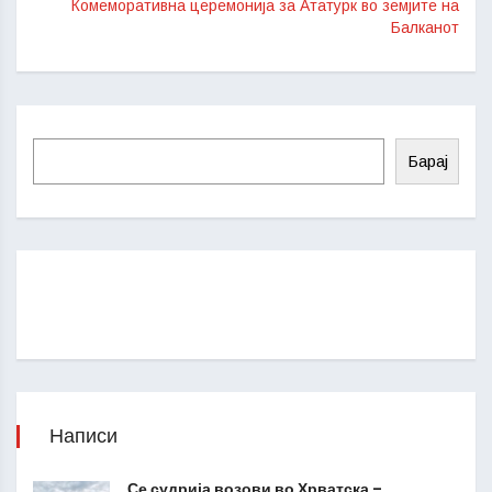
Комеморативна церемонија за Ататурк во земјите на
Балканот
Барај
Написи
Се судрија возови во Хрватска –