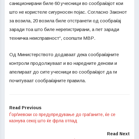
санкционирани биле 60 учесници во сообраќајот кои
што не користеле сигурносен појас. Согласно Законот
за возила, 20 возила биле отстранети од сообраќај
заради тоа што биле нерегистрирани, а пет заради
техничка неисправност“, соопшти МВР.
Од Министерството додаваат дека сообраќајните
контроли продолжуваат и во наредните денови и
апелираат до сите учесници во сообраќајот да ги
почитуваат сообраќајните правила.
Read Previous
Ѓорѓиевски со предупредување до граѓаните, ќе се
казнува секој што ќе фрла отпад
Read Next