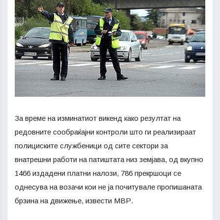
За време на изминатиот викенд како резултат на
редовните сообраќајни контроли што ги реализираат
полициските службеници од сите сектори за
внатрешни работи на патиштата низ земјава, од вкупно
1466 издадени платни налози, 786 прекршоци се
однесува на возачи кои не ја почитувале пропишаната
брзина на движење, извести МВР.