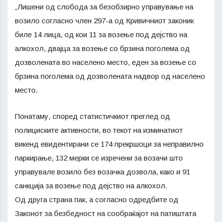
„Лишени од слобода за безобзирно управување на
возило согласно член 297-а од Кривичниот законик
биле 14 лица, од кои 11 за возење под дејство на
алкохол, двајца за возење со брзина поголема од
дозволената во населено место, еден за возење со
брзина поголема од дозволената надвор од населено
место.
Понатаму, според статистичкиот преглед од
полициските активности, во текот на изминатиот
викенд евидентирани се 174 прекршоци за неправилно
паркирање, 132 мерки се изречени за возачи што
управувале возило без возачка дозвола, како и 91
санкција за возење под дејство на алкохол.
Од друга страна пак, а согласно одредбите од
Законот за безбедност на сообраќајот на патиштата