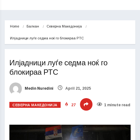
Home
Балкан
Северна Македонија
Илјадници луѓе седма ноќ го блокираа РТС
Илјадници луѓе седма ноќ го
блокираа РТС
Medin Nuredini
April 21, 2025
СЕВЕРНА МАКЕДОНИЈА
27
1 minute read