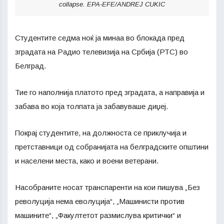
collapse. EPA-EFE/ANDREJ CUKIC
Студентите седма ноќ ја минаа во блокада пред
зградата на Радио телевизија на Србија (РТС) во
Белград.
Тие го наполнија платото пред зградата, а направија и
забава во која толпата ја забавуваше диџеј.
Покрај студентите, на должноста се приклучија и
претставници од собранијата на белградските општини
и населени места, како и воени ветерани.
Насобраните носат транспаренти на кои пишува „Без
револуција нема еволуција“, „Машинисти против
машините“, „Факултетот размислува критички“ и