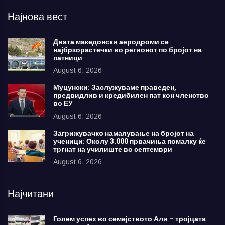
Најнова вест
Двата македонски аеродроми се
најбрзорастечки во регионот по бројот на
патници
August 6, 2026
Муцунски: Заслужуваме праведен,
предвидлив и кредибилен пат кон членство
во ЕУ
August 6, 2026
Загрижувачкo намалување на бројот на
ученици: Околу 3.000 првачиња помалку ќе
тргнат на училиште во септември
August 6, 2026
Најчитани
Голем успех во семејството Али – тројцата