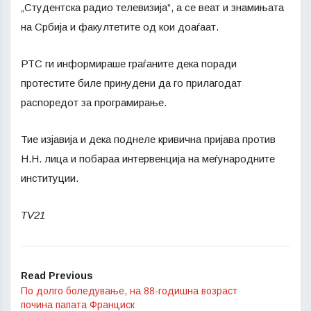
„Студентска радио телевизија“, а се веат и знамињата
на Србија и факултетите од кои доаѓаат.
РТС ги информираше граѓаните дека поради
протестите биле принудени да го прилагодат
распоредот за програмирање.
Тие изјавија и дека поднеле кривична пријава против
Н.Н. лица и побараа интервенција на меѓународните
институции.
TV21
Read Previous
По долго боледување, на 88-годишна возраст
почина папата Франциск