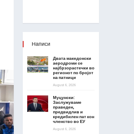
Написи
Двата македонски
аеродроми се
најбрзорастечки во
регионот по бројот
на патници
August 6, 2026
Муцунски:
Заслужуваме
праведен,
предвидлив и
кредибилен пат кон
членство во ЕУ
August 6, 2026