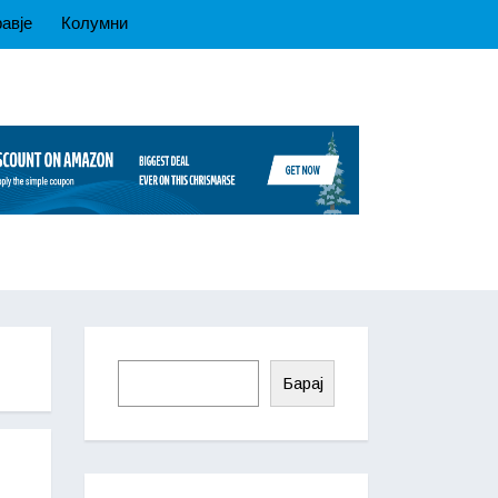
авје
Колумни
Барај