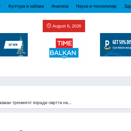
т
Култура и забава
Анализа
Наука и технологија
Здр
August 6, 2026
ткажан тренингот поради смртта на…