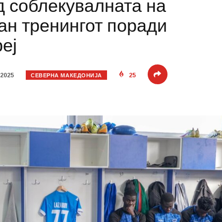
д соблекувалната на
ан тренингот поради
еј
СЕВЕРНА МАКЕДОНИЈА
 2025
25