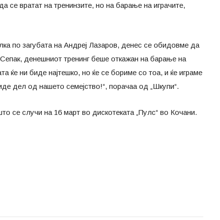
а се вратат на тренинзите, но на барање на играчите,
лка по загубата на Андреј Лазаров, денес се обидовме да
. Сепак, денешниот тренинг беше откажан на барање на
а ќе ни биде најтешко, но ќе се бориме со тоа, и ќе играме
биде дел од нашето семејство!“, порачаа од „Шкупи“.
то се случи на 16 март во дискотеката „Пулс“ во Кочани.