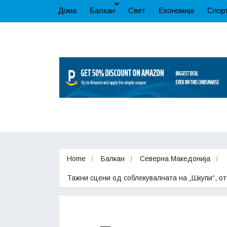
Дома
Балкан
Свет
Економија
Спор
Home
Балкан
Северна Македонија
Тажни сцени од соблекувалната на „Шкупи“, о