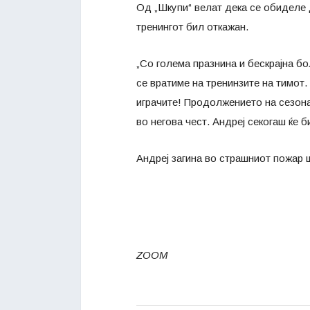
Од „Шкупи“ велат дека се обиделе д
тренингот бил откажан.
„Со голема празнина и бескрајна бо
се вратиме на тренинзите на тимот
играчите! Продолжението на сезонат
во негова чест. Андреј секогаш ќе 
Андреј загина во страшниот пожар ш
ZOOM