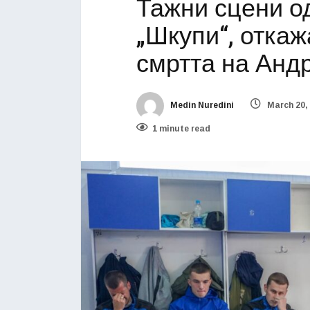
Тажни сцени о
„Шкупи“, откаж
смртта на Андр
Medin Nuredini
March 20,
1 minute read